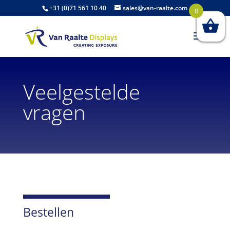
+31 (0)71 561 10 40
sales@van-raalte.com
0
Veelgestelde
vragen
Bestellen