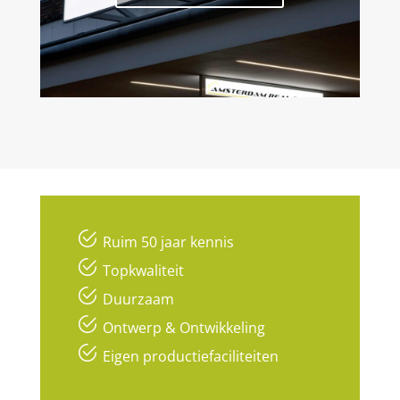
Ruim 50 jaar kennis
Topkwaliteit
Duurzaam
Ontwerp & Ontwikkeling
Eigen productiefaciliteiten