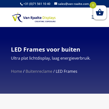
+31 (0)71 561 10 40
sales@van-raalte.com
0
LED Frames voor buiten
Ultra plat lichtdisplay, laag energieverbruik.
Home
/
Buitenreclame
/
LED Frames