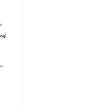
l
 wel
dom