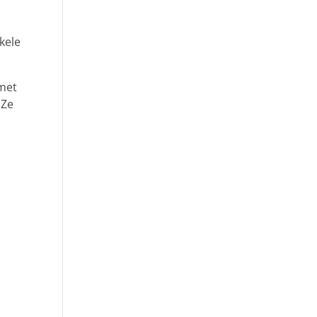
kele
 met
 Ze