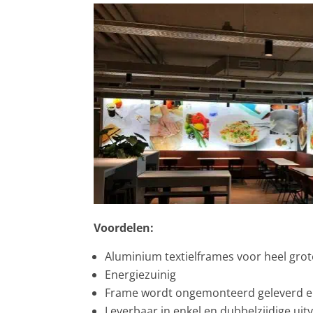
Voordelen:
Aluminium textielframes voor heel gro
Energiezuinig
Frame wordt ongemonteerd geleverd en i
Leverbaar in enkel en dubbelzijdige uit