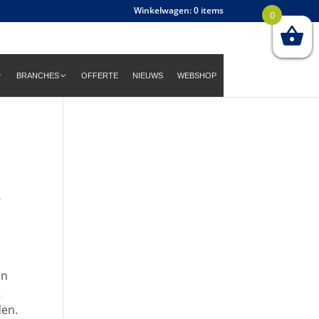
0 items
0
BRANCHES
OFFERTE
NIEUWS
WEBSHOP
,
on
t
den.