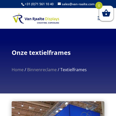
+31 (0)71 561 10 40
sales@van-raalte.com
0
Onze textielframes
Home
/
Binnenreclame
/
Textielframes