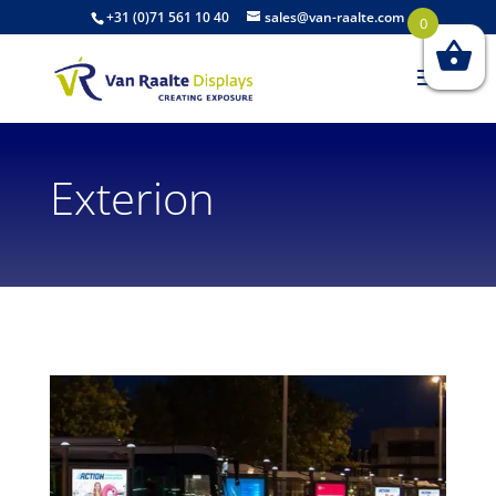
+31 (0)71 561 10 40
sales@van-raalte.com
0
Exterion