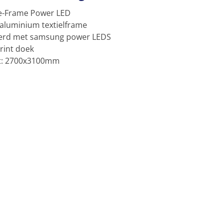
-Frame Power LED
luminium textielframe
erd met samsung power LEDS
print doek
t: 2700x3100mm