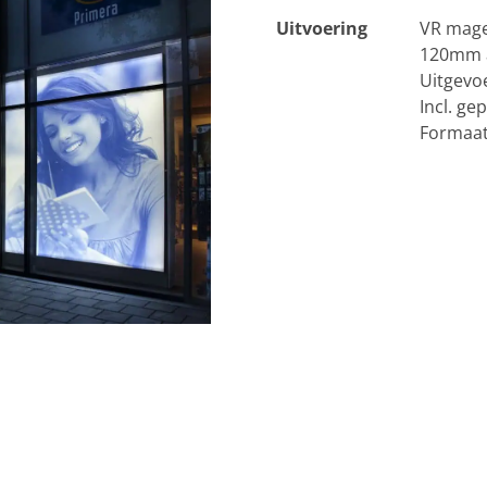
Uitvoering
VR mage
120mm a
Uitgevo
Incl. ge
Formaa