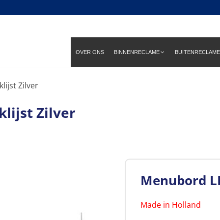
OVER ONS
BINNENRECLAME
BUITENRECLAME
ijst Zilver
ijst Zilver
Menubord LED
Made in Holland