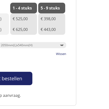
1 - 4 stuks
5 - 9 stuks
)
€ 525,00
€ 398,00
)
€ 625,00
€ 443,00
Wissen
 bestellen
op aanvraag.