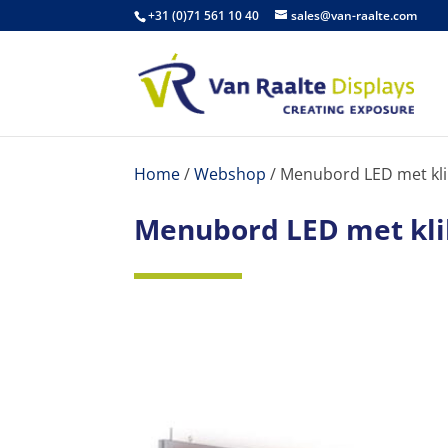
+31 (0)71 561 10 40
sales@van-raalte.com
Home
/
Webshop
/
Menubord LED met klikl
Menubord LED met klikl