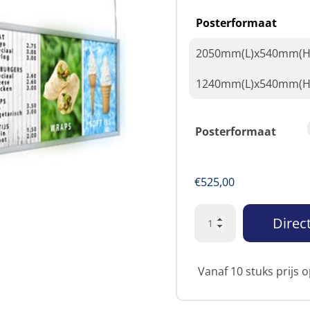
Posterformaat
2050mm(L)x540mm(H
1240mm(L)x540mm(H
Posterformaat
€
525,00
Direct
Vanaf 10 stuks prijs 