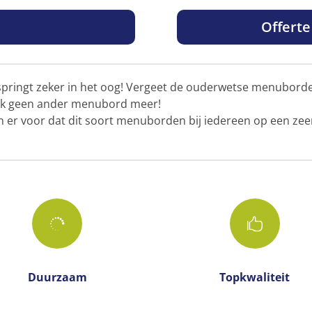
g
Offert
springt zeker in het oog! Vergeet de ouderwetse menuborden
lijk geen ander menubord meer!
n er voor dat dit soort menuborden bij iedereen op een zee


Duurzaam
Topkwaliteit